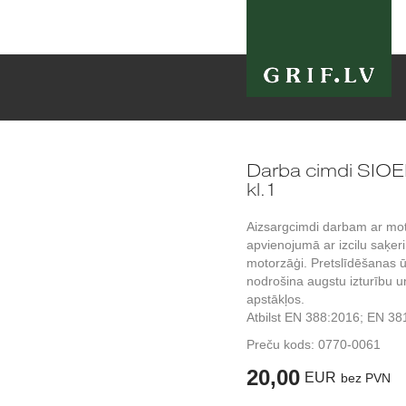
Darba cimdi SIOE
kl.1
Aizsargcimdi darbam ar motor
apvienojumā ar izcilu saķeri, l
motorzāģi. Pretslīdēšanas ū
nodrošina augstu izturību u
apstākļos.
Atbilst EN 388:2016; EN 38
Preču kods:
0770-0061
20,00
EUR
bez PVN