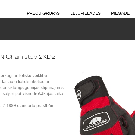
PREČU GRUPAS
LEJUPIELĀDES
PIEGĀDE
N Chain stop 2XD2
zāģi ar lielisku veiklību
ai ļautu lieliski rīkoties ar
densizturīgs gumijas stiprinājums
n saķeri pat visnedrošākajos laika
1-7:1999 standartu prasībām