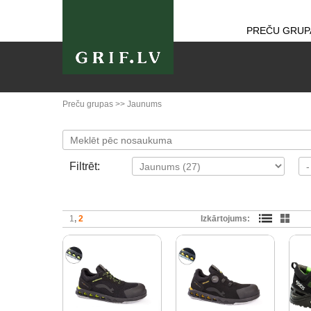
PREČU GRUP
Preču grupas
>>
Jaunums
Filtrēt:
1
2
Izkārtojums: