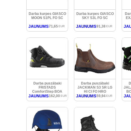
Darba kurpes GIASCO
Darba kurpes GIASCO
Dar
MOON S1PL FO SC
SKY S3L FO SC
EX
JAUNUMS
JAUNUMS
JA
71,65
91,38
EUR
EUR
Darba puszābaki
Darba puszābaki
D
FRISTADS
JACKMAN S3 SR LG
JAL
ComfortStep BOA
HI CI FO HRO
BO
JAUNUMS
JAUNUMS
JA
162,00
59,94
EUR
EUR