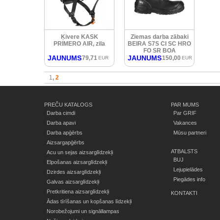
Ķivere KASK
Ziemas darba zābaki
PRIMERO AIR, zila
BEIRA S7S CI SC HRO
FO SR BOA
JAUNUMS
JAUNUMS
79,71
150,00
EUR
EUR
1
2
PREČU KATALOGS
PAR MUMS
Darba cimdi
Par GRIF
Darba apavi
Vakances
Darba apģērbs
Mūsu partneri
Aizsargapģērbs
ATBALSTS
Acu un sejas aizsarglīdzekļi
BUJ
Elpošanas aizsarglīdzekļi
Lejupielādes
Dzirdes aizsarglīdzekļi
Piegādes info
Galvas aizsarglīdzekļi
Pretkritiena aizsarglīdzekļi
KONTAKTI
Ādas tīrīšanas un kopšanas līdzekļi
Norobežojumi un signāllampas