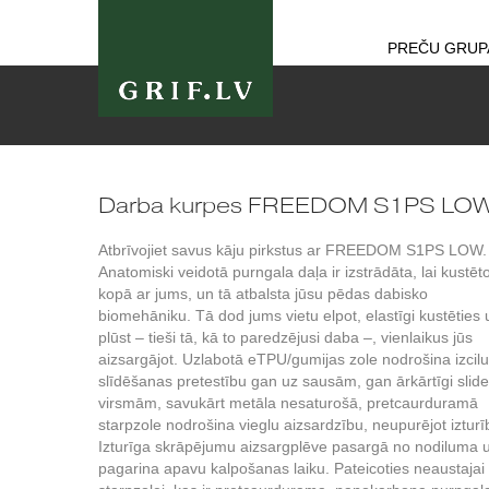
PREČU GRUP
Darba kurpes FREEDOM S1PS LO
Atbrīvojiet savus kāju pirkstus ar FREEDOM S1PS LOW.
Anatomiski veidotā purngala daļa ir izstrādāta, lai kustēt
kopā ar jums, un tā atbalsta jūsu pēdas dabisko
biomehāniku. Tā dod jums vietu elpot, elastīgi kustēties 
plūst – tieši tā, kā to paredzējusi daba –, vienlaikus jūs
aizsargājot. Uzlabotā eTPU/gumijas zole nodrošina izcilu
slīdēšanas pretestību gan uz sausām, gan ārkārtīgi sli
virsmām, savukārt metāla nesaturošā, pretcaurduramā
starpzole nodrošina vieglu aizsardzību, neupurējot izturī
Izturīga skrāpējumu aizsargplēve pasargā no nodiluma 
pagarina apavu kalpošanas laiku. Pateicoties neaustajai