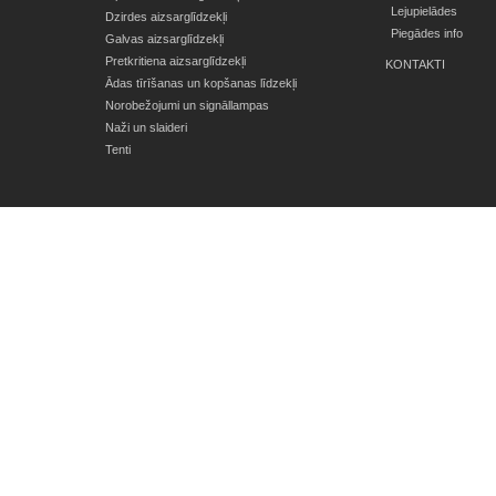
Lejupielādes
Dzirdes aizsarglīdzekļi
Piegādes info
Galvas aizsarglīdzekļi
Pretkritiena aizsarglīdzekļi
KONTAKTI
Ādas tīrīšanas un kopšanas līdzekļi
Norobežojumi un signāllampas
Naži un slaideri
Tenti