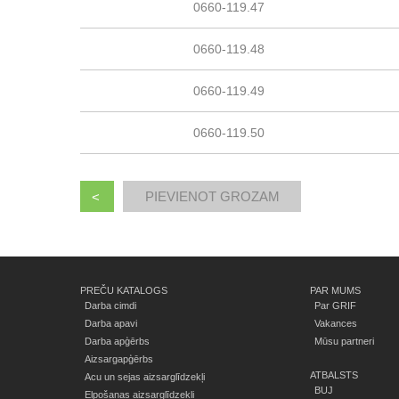
0660-119.47
0660-119.48
0660-119.49
0660-119.50
<
PREČU KATALOGS
PAR MUMS
Darba cimdi
Par GRIF
Darba apavi
Vakances
Darba apģērbs
Mūsu partneri
Aizsargapģērbs
ATBALSTS
Acu un sejas aizsarglīdzekļi
BUJ
Elpošanas aizsarglīdzekļi