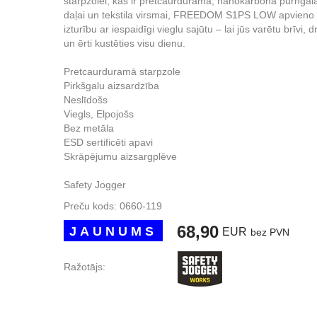
starpzolei, kas ir pretcaurdurama, nanokarbona purngal
daļai un tekstila virsmai, FREEDOM S1PS LOW apvieno
izturību ar iespaidīgi vieglu sajūtu – lai jūs varētu brīvi, d
un ērti kustēties visu dienu.
Pretcaurduramā starpzole
Pirkšgalu aizsardzība
Neslīdošs
Viegls, Elpojošs
Bez metāla
ESD sertificēti apavi
Skrāpējumu aizsargplēve
Safety Jogger
Preču kods:
0660-119
68,90
JAUNUMS
EUR
bez PVN
Ražotājs: