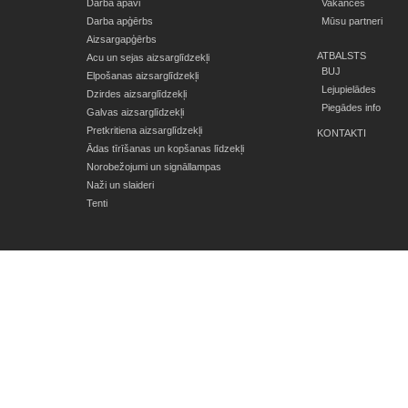
Darba apavi
Vakances
Darba apģērbs
Mūsu partneri
Aizsargapģērbs
ATBALSTS
Acu un sejas aizsarglīdzekļi
BUJ
Elpošanas aizsarglīdzekļi
Lejupielādes
Dzirdes aizsarglīdzekļi
Piegādes info
Galvas aizsarglīdzekļi
Pretkritiena aizsarglīdzekļi
KONTAKTI
Ādas tīrīšanas un kopšanas līdzekļi
Norobežojumi un signāllampas
Naži un slaideri
Tenti