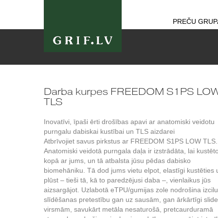
PREČU GRUP
Darba kurpes FREEDOM S1PS LO
TLS
Inovatīvi, īpaši ērti drošības apavi ar anatomiski veidotu
purngalu dabiskai kustībai un TLS aizdarei
Atbrīvojiet savus pirkstus ar FREEDOM S1PS LOW TLS.
Anatomiski veidotā purngala daļa ir izstrādāta, lai kustēt
kopā ar jums, un tā atbalsta jūsu pēdas dabisko
biomehāniku. Tā dod jums vietu elpot, elastīgi kustēties 
plūst – tieši tā, kā to paredzējusi daba –, vienlaikus jūs
aizsargājot. Uzlabotā eTPU/gumijas zole nodrošina izcilu
slīdēšanas pretestību gan uz sausām, gan ārkārtīgi sli
virsmām, savukārt metāla nesaturošā, pretcaurduramā