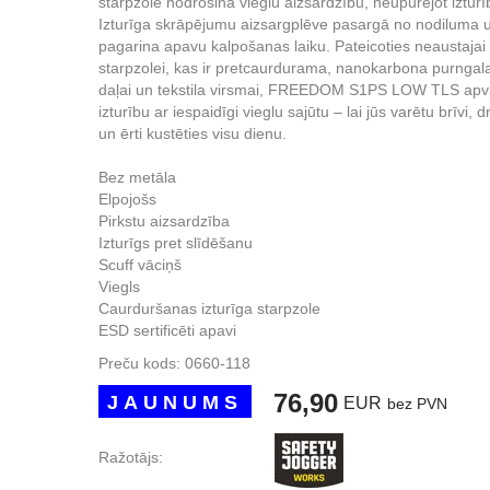
starpzole nodrošina vieglu aizsardzību, neupurējot izturī
Izturīga skrāpējumu aizsargplēve pasargā no nodiluma 
pagarina apavu kalpošanas laiku. Pateicoties neaustajai
starpzolei, kas ir pretcaurdurama, nanokarbona purngal
daļai un tekstila virsmai, FREEDOM S1PS LOW TLS apv
izturību ar iespaidīgi vieglu sajūtu – lai jūs varētu brīvi, d
un ērti kustēties visu dienu.
Bez metāla
Elpojošs
Pirkstu aizsardzība
Izturīgs pret slīdēšanu
Scuff vāciņš
Viegls
Caurduršanas izturīga starpzole
ESD sertificēti apavi
Preču kods:
0660-118
76,90
JAUNUMS
EUR
bez PVN
Ražotājs: