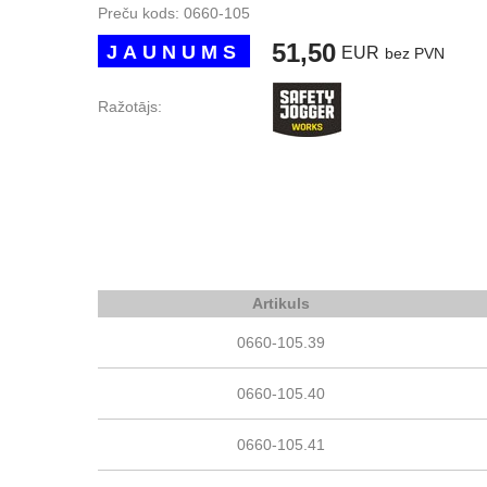
Preču kods:
0660-105
51,50
JAUNUMS
EUR
bez PVN
Ražotājs:
Artikuls
0660-105.39
0660-105.40
0660-105.41