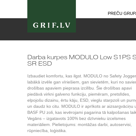
PREČU GRUP
Darba kurpes MODULO Low S1PS 
SR ESD
Izbaudiet komfortu, kas ilgst. MODULO no Safety Jogger 
labākā izvēle gan vīriešiem, gan sievietēm, kuri no savi
drošības apaviem pieprasa izcilību. Šie drošības apavi
piedāvā virkni galveno funkciju, piemēram, pretslīdes,
elpojošu dizainu, ērtu kāju, ESD, vieglu starpzoli un pur
un daudz ko citu. MODULO ir aprīkots ar aizsargvāciņu 
BASF PU zoli, kas ievērojami pagarina tā kalpošanas lai
Vegāns – izgatavots 100% bez dzīvnieku izcelsmes
materiāliem. Pielietojums: montāžas darbi, autoservisi,
rūpniecība, loģistika.