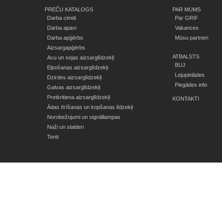
PREČU KATALOGS
PAR MUMS
Darba cimdi
Par GRIF
Darba apavi
Vakances
Darba apģērbs
Mūsu partneri
Aizsargapģērbs
ATBALSTS
Acu un sejas aizsarglīdzekļi
BUJ
Elpošanas aizsarglīdzekļi
Lejupielādes
Dzirdes aizsarglīdzekļi
Piegādes info
Galvas aizsarglīdzekļi
Pretkritiena aizsarglīdzekļi
KONTAKTI
Ādas tīrīšanas un kopšanas līdzekļi
Norobežojumi un signāllampas
Naži un slaideri
Tenti