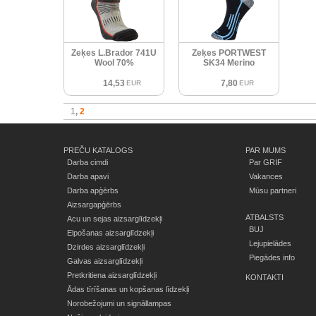
Zeķes L.Brador 741U
Zeķes PORTWEST
Wool 70%
SK34 Merino
14,53
7,80
EUR
EUR
1
2
PREČU KATALOGS
PAR MUMS
Darba cimdi
Par GRIF
Darba apavi
Vakances
Darba apģērbs
Mūsu partneri
Aizsargapģērbs
ATBALSTS
Acu un sejas aizsarglīdzekļi
BUJ
Elpošanas aizsarglīdzekļi
Lejupielādes
Dzirdes aizsarglīdzekļi
Piegādes info
Galvas aizsarglīdzekļi
Pretkritiena aizsarglīdzekļi
KONTAKTI
Ādas tīrīšanas un kopšanas līdzekļi
Norobežojumi un signāllampas