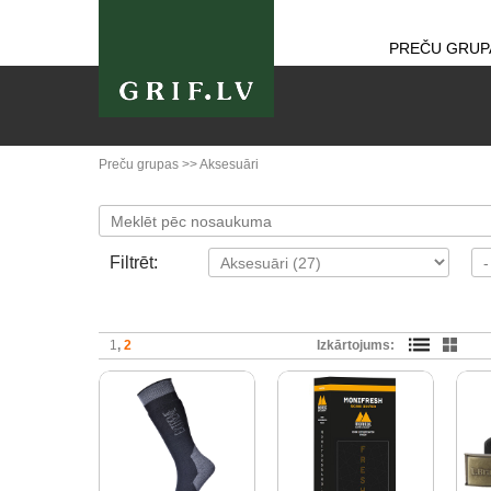
PREČU GRUP
Preču grupas
>>
Aksesuāri
Filtrēt:
1
2
Izkārtojums: