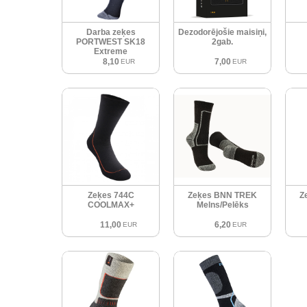
Darba zeķes
Dezodorējošie maisiņi,
PORTWEST SK18
2gab.
Extreme
8,10
7,00
EUR
EUR
Zeķes 744C
Zeķes BNN TREK
Z
COOLMAX+
Melns/Pelēks
11,00
6,20
EUR
EUR