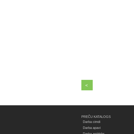
<
PREČU KATALOGS
Darba cimdi
Darba apavi
Darba apģērbs