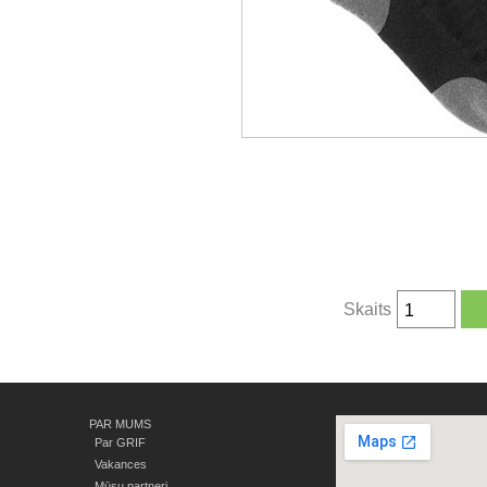
Skaits
PAR MUMS
Par GRIF
Vakances
Mūsu partneri