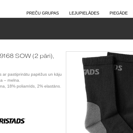
PREČU GRUPAS
LEJUPIELĀDES
PIEGĀDE
168 SOW (2 pāri),
s ar pastiprinātu papēžus un kāju
sa – melna.
lna, 18% poliamīds, 2% elastāns.