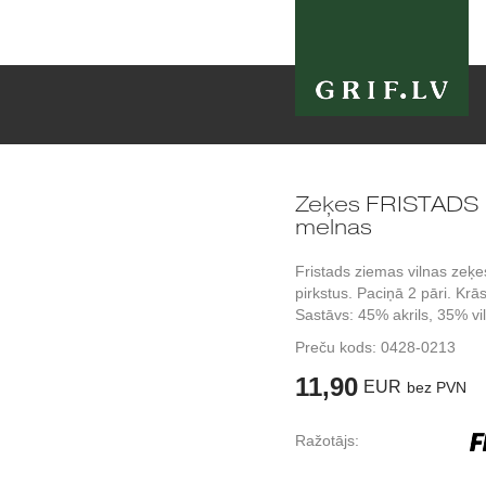
Zeķes FRISTADS 9
melnas
Fristads ziemas vilnas zeķe
pirkstus. Paciņā 2 pāri. Krā
Sastāvs: 45% akrils, 35% vi
Preču kods:
0428-0213
11,90
EUR
bez PVN
Ražotājs: