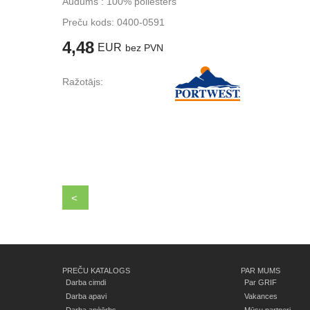
Audums : 100% poliesters
Preču kods:
0400-0591
4,48
EUR
bez PVN
Ražotājs:
<
PREČU KATALOGS
PAR MUMS
Darba cimdi
Par GRIF
Darba apavi
Vakances