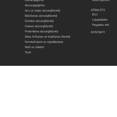
Darba apģērbs
Mūsu partneri
Aizsargapģērbs
ATBALSTS
Acu un sejas aizsarglīdzekļi
BUJ
Elpošanas aizsarglīdzekļi
Lejupielādes
Dzirdes aizsarglīdzekļi
Piegādes info
Galvas aizsarglīdzekļi
Pretkritiena aizsarglīdzekļi
KONTAKTI
Ādas tīrīšanas un kopšanas līdzekļi
Norobežojumi un signāllampas
Naži un slaideri
Tenti