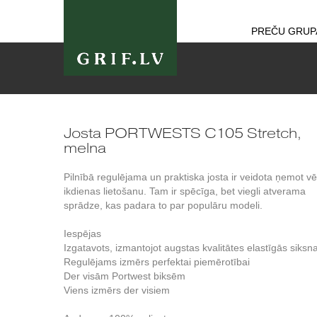
PREČU GRUP
Josta PORTWESTS C105 Stretch,
melna
Pilnībā regulējama un praktiska josta ir veidota ņemot v
ikdienas lietošanu. Tam ir spēcīga, bet viegli atverama
sprādze, kas padara to par populāru modeli.
Iespējas
Izgatavots, izmantojot augstas kvalitātes elastīgās siksn
Regulējams izmērs perfektai piemērotībai
Der visām Portwest biksēm
Viens izmērs der visiem