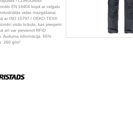
iekšpuses / CORDURA®
tiprināts EN 14404 kopā ar ceļgalu
Industriālās veļas mazgāšanai
kaņā ar ISO 15797 / OEKO-TEX®
-izmēri visās krāsās, kas pieejami
kā arī var pievienot RFID
. Auduma informācija: 65%
s: 260 g/m²