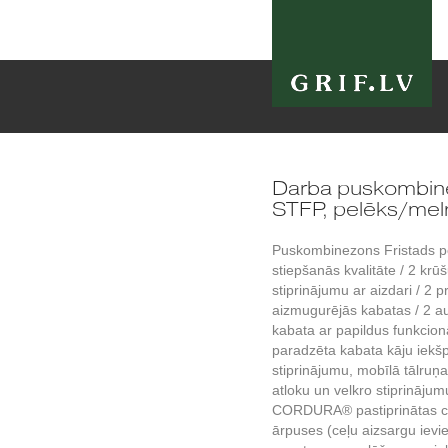
Darba puskombine
STFP, pelēks/mel
Puskombinezons Fristads 
stiepšanās kvalitāte / 2 krū
stiprinājumu ar aizdari / 2 p
aizmugurējās kabatas / 2 au
kabata ar papildus funkcio
paradzēta kabata kāju iekšp
stiprinājumu, mobīlā tālruņ
atloku un velkro stiprināju
CORDURA® pastiprinātas ceļ
ārpuses (ceļu aizsargu ievi