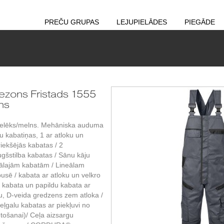
PREČU GRUPAS
LEJUPIELĀDES
PIEGĀDE
zons Fristads 1555
ns
pelēks/melns. Mehāniska auduma
šu kabatiņas, 1 ar atloku un
riekšējās kabatas / 2
gšstilba kabatas / Sānu kāju
nālajām kabatām / Lineālam
usē / kabata ar atloku un velkro
a kabata un papildu kabata ar
mu, D-veida gredzens zem atloka /
galu kabatas ar piekļuvi no
etošanai)/ Ceļa aizsargu