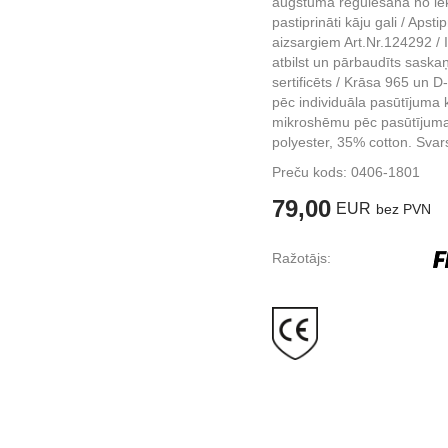
augstuma regulēšana no 
pastiprināti kāju gali / Aps
aizsargiem Art.Nr.124292 / 
atbilst un pārbaudīts sas
sertificēts / Krāsa 965 un D
pēc individuāla pasūtījuma 
mikroshēmu pēc pasūtījuma
polyester, 35% cotton. Svar
Preču kods:
0406-1801
79,00
EUR
bez PVN
Ražotājs: