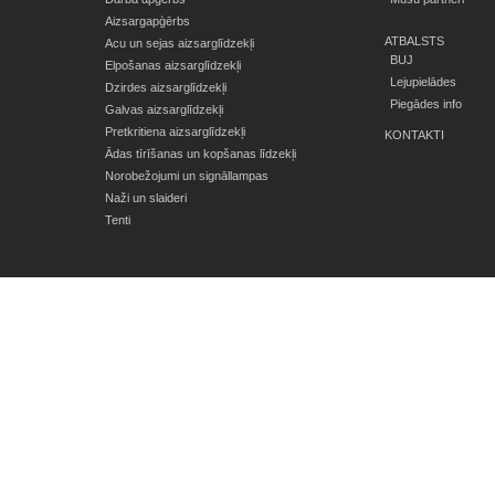
Aizsargapģērbs
ATBALSTS
Acu un sejas aizsarglīdzekļi
BUJ
Elpošanas aizsarglīdzekļi
Lejupielādes
Dzirdes aizsarglīdzekļi
Piegādes info
Galvas aizsarglīdzekļi
Pretkritiena aizsarglīdzekļi
KONTAKTI
Ādas tīrīšanas un kopšanas līdzekļi
Norobežojumi un signāllampas
Naži un slaideri
Tenti