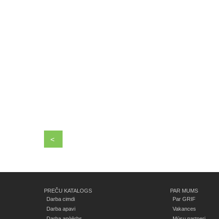
<
PREČU KATALOGS
PAR MUMS
Darba cimdi
Par GRIF
Darba apavi
Vakances
Darba apģērbs
Mūsu partneri