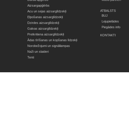
Aizsargapģērbs
ATBALSTS
Acu un sejas aizsarglīdzekļi
BUJ
Elpošanas aizsarglīdzekļi
Lejupielādes
Dzirdes aizsarglīdzekļi
Piegādes info
Galvas aizsarglīdzekļi
Pretkritiena aizsarglīdzekļi
KONTAKTI
Ādas tīrīšanas un kopšanas līdzekļi
Norobežojumi un signāllampas
Naži un slaideri
Tenti