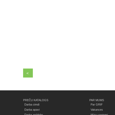
<
PREČU KATALOGS
PAR MUMS
Darba cimdi
Par GRIF
Darba apavi
Vakances
Darba apģērbs
Mūsu partneri