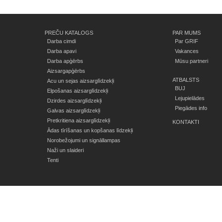
PREČU KATALOGS
PAR MUMS
Darba cimdi
Par GRIF
Darba apavi
Vakances
Darba apģērbs
Mūsu partneri
Aizsargapģērbs
ATBALSTS
Acu un sejas aizsarglīdzekļi
BUJ
Elpošanas aizsarglīdzekļi
Lejupielādes
Dzirdes aizsarglīdzekļi
Piegādes info
Galvas aizsarglīdzekļi
Pretkritiena aizsarglīdzekļi
KONTAKTI
Ādas tīrīšanas un kopšanas līdzekļi
Norobežojumi un signāllampas
Naži un slaideri
Tenti