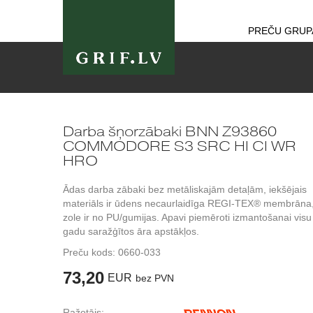
PREČU GRUP
Darba šņorzābaki BNN Z93860
COMMODORE S3 SRC HI CI WR
HRO
Ādas darba zābaki bez metāliskajām detaļām, iekšējais
materiāls ir ūdens necaurlaidīga REGI-TEX® membrāna
zole ir no PU/gumijas. Apavi piemēroti izmantošanai visu
gadu saražģītos āra apstākļos.
Preču kods:
0660-033
73,20
EUR
bez PVN
Ražotājs: