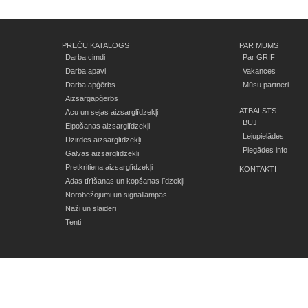
PREČU KATALOGS
PAR MUMS
Darba cimdi
Par GRIF
Darba apavi
Vakances
Darba apģērbs
Mūsu partneri
Aizsargapģērbs
ATBALSTS
Acu un sejas aizsarglīdzekļi
BUJ
Elpošanas aizsarglīdzekļi
Lejupielādes
Dzirdes aizsarglīdzekļi
Piegādes info
Galvas aizsarglīdzekļi
Pretkritiena aizsarglīdzekļi
KONTAKTI
Ādas tīrīšanas un kopšanas līdzekļi
Norobežojumi un signāllampas
Naži un slaideri
Tenti