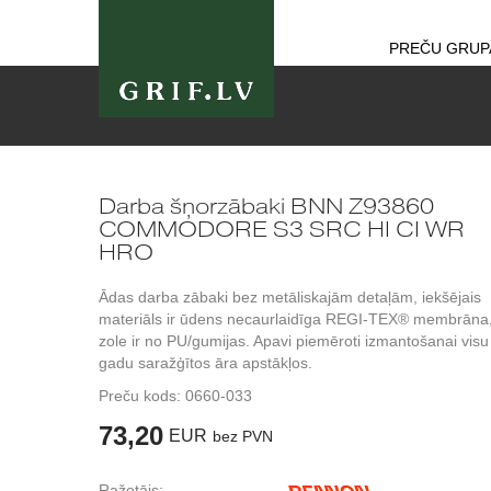
PREČU GRUP
Darba šņorzābaki BNN Z93860
COMMODORE S3 SRC HI CI WR
HRO
Ādas darba zābaki bez metāliskajām detaļām, iekšējais
materiāls ir ūdens necaurlaidīga REGI-TEX® membrāna
zole ir no PU/gumijas. Apavi piemēroti izmantošanai visu
gadu saražģītos āra apstākļos.
Preču kods:
0660-033
73,20
EUR
bez PVN
Ražotājs: