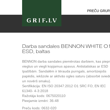
PREČU GRUP
Darba sandales BENNON WHITE O
ESD, baltas
BENNON darba sandales piemērotas darbiem, kas piep
vieglus un viegli kopjamus apavus. Antistatiskas ar ESD
īpašībām. Sandalēm ir tērauda purngals, amortizejošs
papēdis, iekšzole ar aktīvās ogles saturu (absorbē svied
un novērš smaku).
Sertifikācija: EN ISO 20347:2012 O1 SRC FO; EN IEC
61340- 4-3:2018
Ražotāja kods: 0675020110
Pieejamie izmēri: 36-48
Preču kods:
0632-020