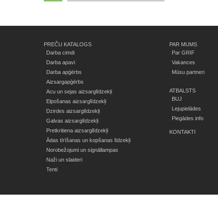
PREČU KATALOGS
PAR MUMS
Darba cimdi
Par GRIF
Darba apavi
Vakances
Darba apģērbs
Mūsu partneri
Aizsargapģērbs
ATBALSTS
Acu un sejas aizsarglīdzekļi
BUJ
Elpošanas aizsarglīdzekļi
Lejupielādes
Dzirdes aizsarglīdzekļi
Piegādes info
Galvas aizsarglīdzekļi
Pretkritiena aizsarglīdzekļi
KONTAKTI
Ādas tīrīšanas un kopšanas līdzekļi
Norobežojumi un signāllampas
Naži un slaideri
Tenti