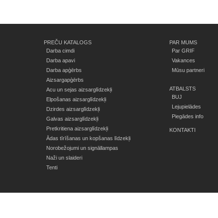
PREČU KATALOGS
PAR MUMS
Darba cimdi
Par GRIF
Darba apavi
Vakances
Darba apģērbs
Mūsu partneri
Aizsargapģērbs
ATBALSTS
Acu un sejas aizsarglīdzekļi
BUJ
Elpošanas aizsarglīdzekļi
Lejupielādes
Dzirdes aizsarglīdzekļi
Piegādes info
Galvas aizsarglīdzekļi
Pretkritiena aizsarglīdzekļi
KONTAKTI
Ādas tīrīšanas un kopšanas līdzekļi
Norobežojumi un signāllampas
Naži un slaideri
Tenti