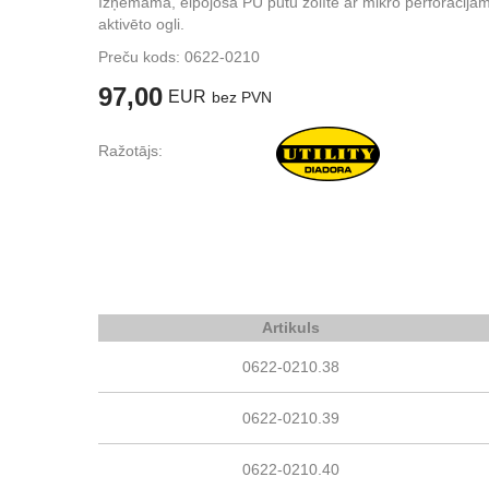
Izņemama, elpojoša PU putu zolīte ar mikro perforācijā
aktivēto ogli.
Preču kods:
0622-0210
97,00
EUR
bez PVN
Ražotājs:
Artikuls
0622-0210.38
0622-0210.39
0622-0210.40