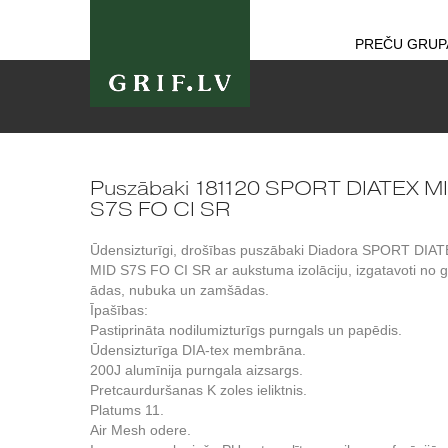
PREČU GRUP
Puszābaki 181120 SPORT DIATEX M
S7S FO CI SR
Ūdensizturīgi, drošības puszābaki Diadora SPORT DIA
MID S7S FO CI SR ar aukstuma izolāciju, izgatavoti no 
ādas, nubuka un zamšādas.
Īpašības:
Pastiprināta nodilumizturīgs purngals un papēdis.
Ūdensizturīga DIA-tex membrāna.
200J alumīnija purngala aizsargs.
Pretcaurduršanas K zoles ieliktnis.
Platums 11.
Air Mesh odere.