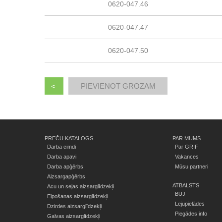
0620-047.46
0620-047.47
0620-047.50
<
PREČU KATALOGS
PAR MUMS
Darba cimdi
Par GRIF
Darba apavi
Vakances
Darba apģērbs
Mūsu partneri
Aizsargapģērbs
ATBALSTS
Acu un sejas aizsarglīdzekļi
BUJ
Elpošanas aizsarglīdzekļi
Lejupielādes
Dzirdes aizsarglīdzekļi
Piegādes info
Galvas aizsarglīdzekļi