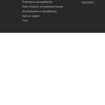
Pretkritiena aizsarglīdzekļi
KONTAKTI
Ādas tīrīšanas un kopšanas līdzekļi
Norobežojumi un signāllampas
Naži un slaideri
Tenti