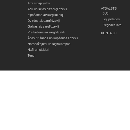
Aizsargapģērbs
ATBALSTS
Acu un sejas aizsarglīdzekļi
BUJ
Elpošanas aizsarglīdzekļi
Lejupielādes
Dzirdes aizsarglīdzekļi
Piegādes info
Galvas aizsarglīdzekļi
Pretkritiena aizsarglīdzekļi
KONTAKTI
Ādas tīrīšanas un kopšanas līdzekļi
Norobežojumi un signāllampas
Naži un slaideri
Tenti