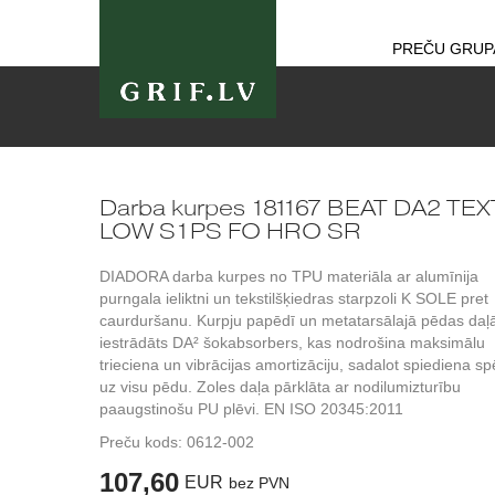
PREČU GRUP
Darba kurpes 181167 BEAT DA2 TEX
LOW S1PS FO HRO SR
DIADORA darba kurpes no TPU materiāla ar alumīnija
purngala ieliktni un tekstilšķiedras starpzoli K SOLE pret
caurduršanu. Kurpju papēdī un metatarsālajā pēdas daļ
iestrādāts DA² šokabsorbers, kas nodrošina maksimālu
trieciena un vibrācijas amortizāciju, sadalot spiediena s
uz visu pēdu. Zoles daļa pārklāta ar nodilumizturību
paaugstinošu PU plēvi. EN ISO 20345:2011
Preču kods:
0612-002
107,60
EUR
bez PVN