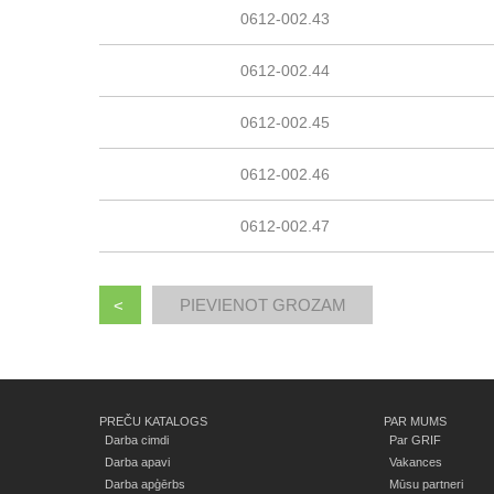
0612-002.43
0612-002.44
0612-002.45
0612-002.46
0612-002.47
<
PREČU KATALOGS
PAR MUMS
Darba cimdi
Par GRIF
Darba apavi
Vakances
Darba apģērbs
Mūsu partneri