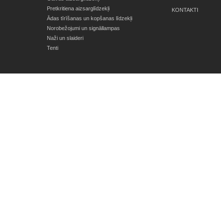
Pretkritiena aizsarglīdzekļi
KONTAKTI
Ādas tīrīšanas un kopšanas līdzekļi
Norobežojumi un signāllampas
Naži un slaideri
Tenti