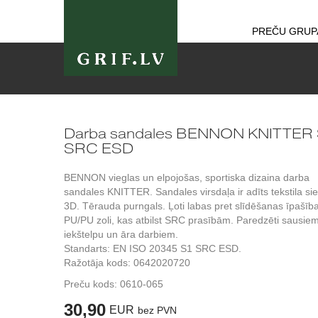
PREČU GRUP
Darba sandales BENNON KNITTER
SRC ESD
BENNON vieglas un elpojošas, sportiska dizaina darba
sandales KNITTER. Sandales virsdaļa ir adīts tekstila sie
3D. Tērauda purngals. Ļoti labas pret slīdēšanas īpašīb
PU/PU zoli, kas atbilst SRC prasībām. Paredzēti sausie
iekštelpu un āra darbiem.
Standarts: EN ISO 20345 S1 SRC ESD.
Ražotāja kods: 0642020720
Preču kods:
0610-065
30,90
EUR
bez PVN