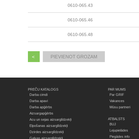
0610-065.43
0610-065.46
0610-065.48
<
PREČU KATALOGS
PAR MUMS
Darba cimdi
Par GRIF
Darba apavi
Vakances
Darba apģērbs
Mūsu partneri
Aizsargapģērbs
ATBALSTS
Acu un sejas aizsarglīdzekļi
BUJ
Elpošanas aizsarglīdzekļi
Lejupielādes
Dzirdes aizsarglīdzekļi
Piegādes info
Galvas aizsarglīdzekļi