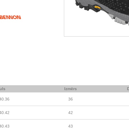
uls
Izmērs
40.36
36
40.42
42
40.43
43