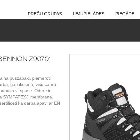
PREČU GRUPAS
LEJUPIELĀDES
PIEGĀDE
i BENNON Z90701
aina puszābaki, piemēroti
arbā, gan ikdienā, visu cauru
nubuka virspuse. Odere ir
joša SYMPATEX® membrāna.
ertificēti kā darba apavi ar EN