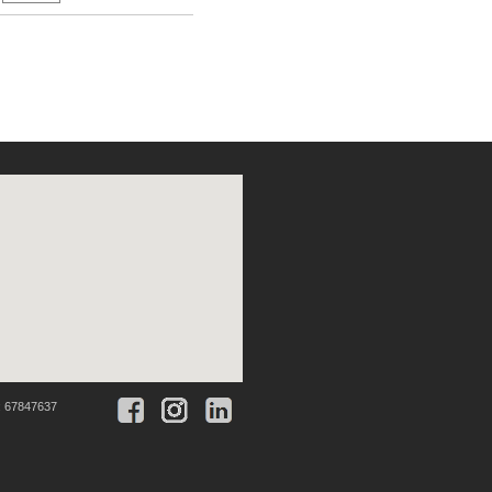
:
67847637