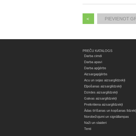
<
PREČU KATALOGS
Darba cimdi
Darba apavi
Darba apģērbs
Aizsargapģērbs
Acu un sejas aizsarglīdzekļi
Elpošanas aizsarglīdzekļi
Dzirdes aizsarglīdzekļi
Galvas aizsarglīdzekļi
Pretkritiena aizsarglīdzekļi
Ādas tīrīšanas un kopšanas līdzekļ
Norobežojumi un signāllampas
Naži un slaideri
Tenti