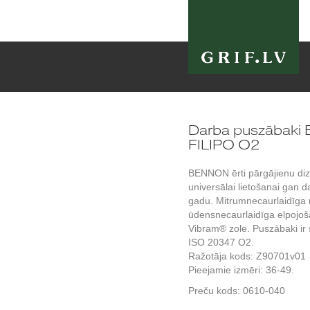
Darba puszābak
FILIPO O2
BENNON ērti pārgājienu diz
universālai lietošanai gan d
gadu. Mitrumnecaurlaidīga 
ūdensnecaurlaidīga elpo
Vibram® zole. Puszābaki ir s
ISO 20347 O2.
Ražotāja kods: Z90701v01
Pieejamie izmēri: 36-49.
Preču kods:
0610-040