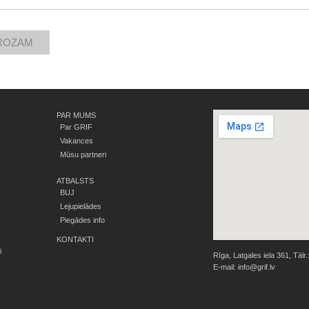
PAR MUMS
Par GRIF
Vakances
Mūsu partneri
ATBALSTS
BUJ
Lejupielādes
Piegādes info
KONTAKTI
i
Rīga, Latgales iela 361, Tālr.
E-mail:
info@grif.lv