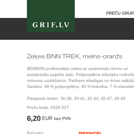
PREČU GRUP
Zeķes BNN TREK, melns-oranžs
BENNON profisionālas zeķes ar anatomisku formu un
pastiprinātu papēža daļu. Polipropilēna trikotāža nodroš
mitruma uzsūkšanos. Patīkami elastīgas un ērtas valkāš
Sastāvs: 48 % polipropilēns, 45 % kokvilna, 7 % elanstān
Pieejamie izmēri: 36-38, 39-41, 42-44, 45-47, 48-49
Preču kods:
0428-017
6,20
EUR
bez PVN
Ražotājs: