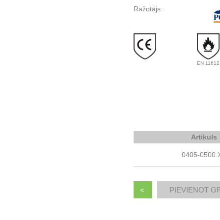
Ražotājs:
EN 11612
Artikuls
0405-0500.
<