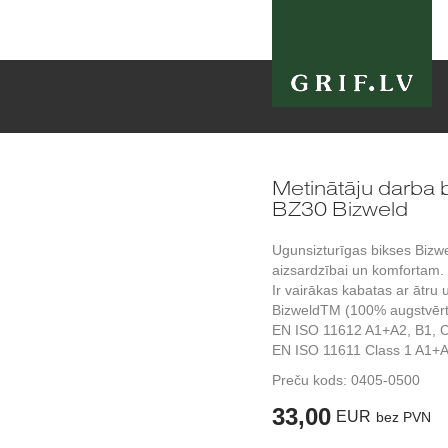
Metinātāju darb
BZ30 Bizweld
Ugunsizturīgas bikses Biz
aizsardzībai un komfortam. B
Ir vairākas kabatas ar ātru 
BizweldTM (100% augstvērtī
EN ISO 11612 A1+A2, B1, C
EN ISO 11611 Class 1 A1+A
Preču kods:
0405-0500
33,00
EUR
bez PVN