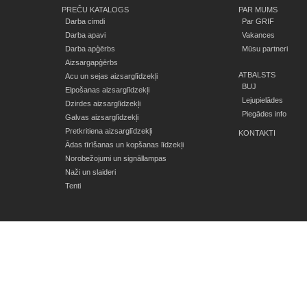
PREČU KATALOGS
PAR MUMS
Darba cimdi
Par GRIF
Darba apavi
Vakances
Darba apģērbs
Mūsu partneri
Aizsargapģērbs
ATBALSTS
Acu un sejas aizsarglīdzekļi
BUJ
Elpošanas aizsarglīdzekļi
Lejupielādes
Dzirdes aizsarglīdzekļi
Piegādes info
Galvas aizsarglīdzekļi
Pretkritiena aizsarglīdzekļi
KONTAKTI
Ādas tīrīšanas un kopšanas līdzekļi
Norobežojumi un signāllampas
Naži un slaideri
Tenti