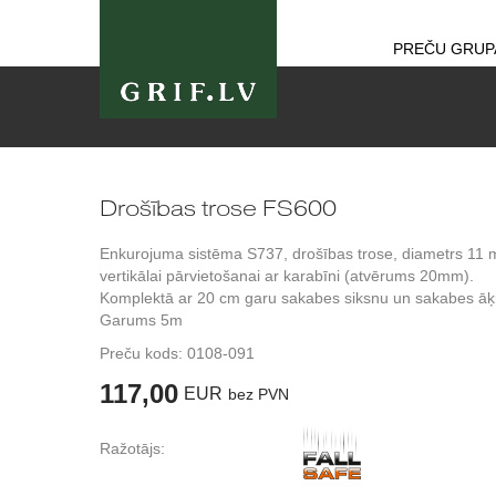
PREČU GRUP
Drošības trose FS600
Enkurojuma sistēma S737, drošības trose, diametrs 11
vertikālai pārvietošanai ar karabīni (atvērums 20mm).
Komplektā ar 20 cm garu sakabes siksnu un sakabes āķi
Garums 5m
Preču kods:
0108-091
117,00
EUR
bez PVN
Ražotājs: