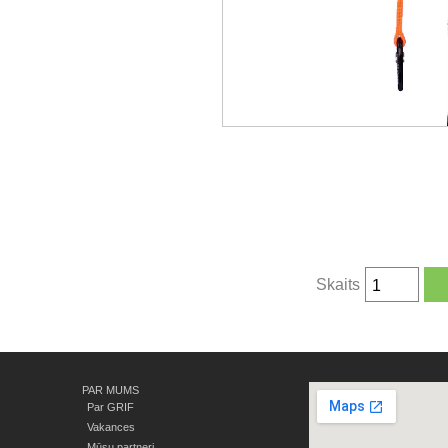
Skaits
PAR MUMS
Par GRIF
Vakances
Mūsu partneri