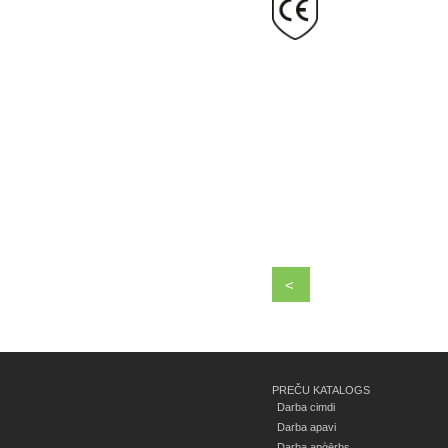
<
PREČU KATALOGS
Darba cimdi
Darba apavi
Darba apģērbs