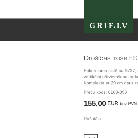
Drošības trose F
Enkurojuma sistēma S737, 
vertikālai pārvietošanai ar
Komplektā ar 20 cm garu sa
Preču kods:
0108-093
155,00
EUR
bez PVN
Ražotājs: