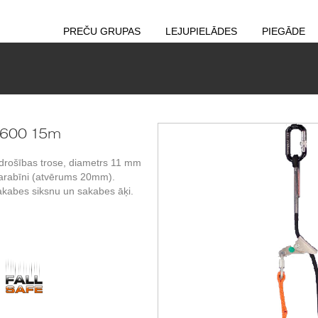
PREČU GRUPAS
LEJUPIELĀDES
PIEGĀDE
S600 15m
drošības trose, diametrs 11 mm
 karabīni (atvērums 20mm).
kabes siksnu un sakabes āķi.