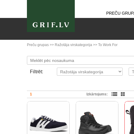
PREČU GRUP
Preču grupas
>>
Ražotāja virskategorija
>>
To Work For
Filtrēt:
1
Izkārtojums: