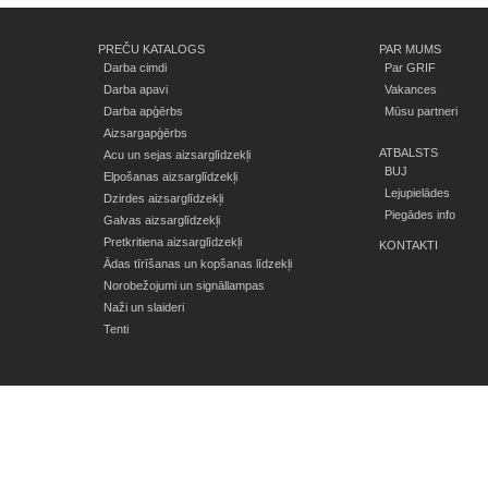
PREČU KATALOGS
PAR MUMS
Darba cimdi
Par GRIF
Darba apavi
Vakances
Darba apģērbs
Mūsu partneri
Aizsargapģērbs
ATBALSTS
Acu un sejas aizsarglīdzekļi
BUJ
Elpošanas aizsarglīdzekļi
Lejupielādes
Dzirdes aizsarglīdzekļi
Piegādes info
Galvas aizsarglīdzekļi
Pretkritiena aizsarglīdzekļi
KONTAKTI
Ādas tīrīšanas un kopšanas līdzekļi
Norobežojumi un signāllampas
Naži un slaideri
Tenti