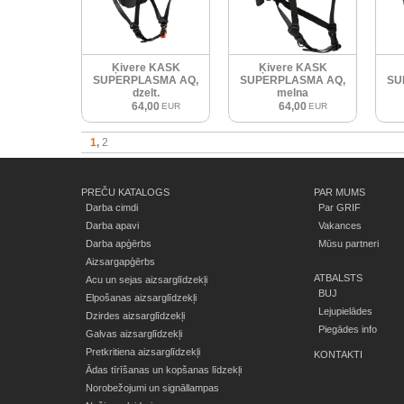
Ķivere KASK
Ķivere KASK
SUPERPLASMA AQ,
SUPERPLASMA AQ,
SU
dzelt.
melna
64,00
64,00
EUR
EUR
1
2
PREČU KATALOGS
PAR MUMS
Darba cimdi
Par GRIF
Darba apavi
Vakances
Darba apģērbs
Mūsu partneri
Aizsargapģērbs
ATBALSTS
Acu un sejas aizsarglīdzekļi
BUJ
Elpošanas aizsarglīdzekļi
Lejupielādes
Dzirdes aizsarglīdzekļi
Piegādes info
Galvas aizsarglīdzekļi
Pretkritiena aizsarglīdzekļi
KONTAKTI
Ādas tīrīšanas un kopšanas līdzekļi
Norobežojumi un signāllampas