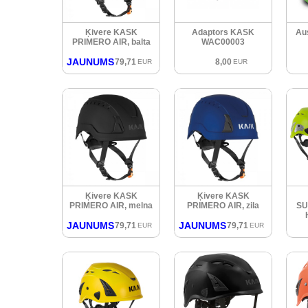
Ķivere KASK
Adaptors KASK
Au
PRIMERO AIR, balta
WAC00003
JAUNUMS
79,71
8,00
EUR
EUR
Ķivere KASK
Ķivere KASK
PRIMERO AIR, melna
PRIMERO AIR, zila
SU
JAUNUMS
JAUNUMS
79,71
79,71
EUR
EUR