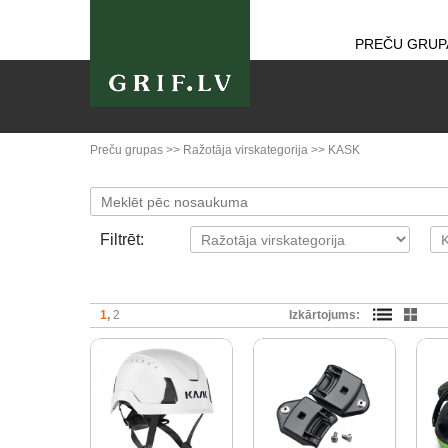
PREČU GRUP
Preču grupas
>>
Ražotāja virskategorija
>>
KASK
Filtrēt:
1
2
Izkārtojums: