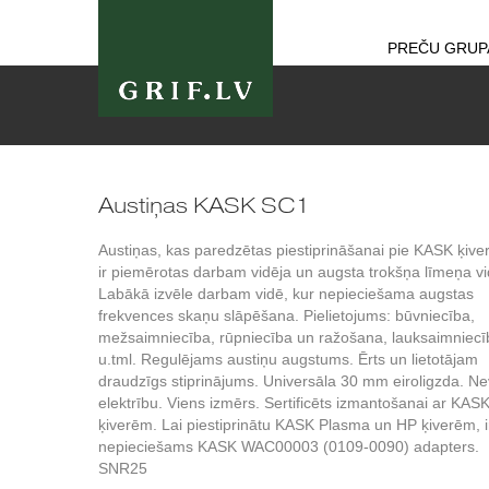
PREČU GRUP
Austiņas KASK SC1
Austiņas, kas paredzētas piestiprināšanai pie KASK ķive
ir piemērotas darbam vidēja un augsta trokšņa līmeņa vi
Labākā izvēle darbam vidē, kur nepieciešama augstas
frekvences skaņu slāpēšana. Pielietojums: būvniecība,
mežsaimniecība, rūpniecība un ražošana, lauksaimniecī
u.tml. Regulējams austiņu augstums. Ērts un lietotājam
draudzīgs stiprinājums. Universāla 30 mm eiroligzda. N
elektrību. Viens izmērs. Sertificēts izmantošanai ar KAS
ķiverēm. Lai piestiprinātu KASK Plasma un HP ķiverēm, i
nepieciešams KASK WAC00003 (0109-0090) adapters.
SNR25