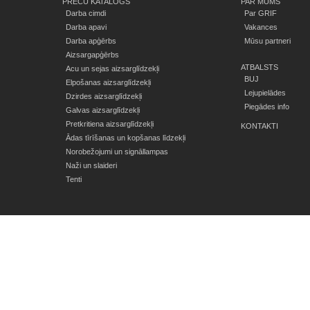
PREČU KATALOGS
PAR MUMS
Darba cimdi
Par GRIF
Darba apavi
Vakances
Darba apģērbs
Mūsu partneri
Aizsargapģērbs
ATBALSTS
Acu un sejas aizsarglīdzekļi
BUJ
Elpošanas aizsarglīdzekļi
Lejupielādes
Dzirdes aizsarglīdzekļi
Piegādes info
Galvas aizsarglīdzekļi
Pretkritiena aizsarglīdzekļi
KONTAKTI
Ādas tīrīšanas un kopšanas līdzekļi
Norobežojumi un signāllampas
Naži un slaideri
Tenti