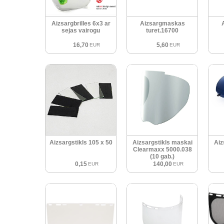
Aizsargbrilles 6x3 ar
Aizsargmaskas
sejas vairogu
turet.16700
16,70
5,60
EUR
EUR
Aizsargstikls 105 x 50
Aizsargstikls maskai
Aiz
Clearmaxx 5000.038
(10 gab.)
0,15
140,00
EUR
EUR