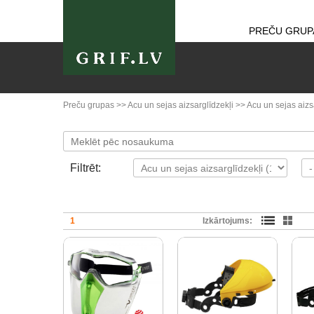
PREČU GRUP
Preču grupas
>>
Acu un sejas aizsarglīdzekļi
>>
Acu un sejas aizs
Filtrēt:
1
Izkārtojums: