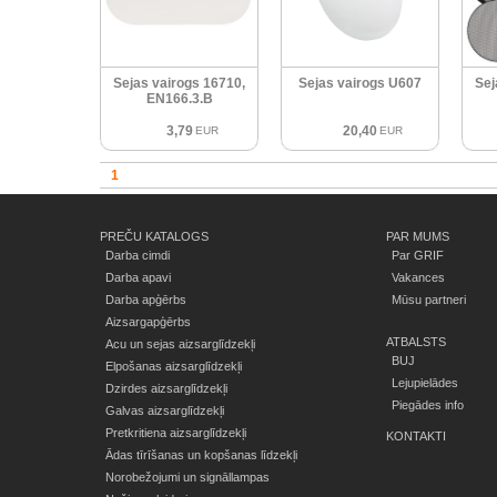
Sejas vairogs 16710,
Sejas vairogs U607
Sej
EN166.3.B
3,79
20,40
EUR
EUR
1
PREČU KATALOGS
PAR MUMS
Darba cimdi
Par GRIF
Darba apavi
Vakances
Darba apģērbs
Mūsu partneri
Aizsargapģērbs
ATBALSTS
Acu un sejas aizsarglīdzekļi
BUJ
Elpošanas aizsarglīdzekļi
Lejupielādes
Dzirdes aizsarglīdzekļi
Piegādes info
Galvas aizsarglīdzekļi
Pretkritiena aizsarglīdzekļi
KONTAKTI
Ādas tīrīšanas un kopšanas līdzekļi
Norobežojumi un signāllampas