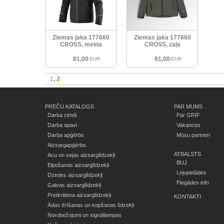
Ziemas jaka 177660
Ziemas jaka 177660
CROSS, melna
CROSS, zaļa
81,00
81,00
EUR
EUR
1
2
PREČU KATALOGS
PAR MUMS
Darba cimdi
Par GRIF
Darba apavi
Vakances
Darba apģērbs
Mūsu partneri
Aizsargapģērbs
ATBALSTS
Acu un sejas aizsarglīdzekļi
BUJ
Elpošanas aizsarglīdzekļi
Lejupielādes
Dzirdes aizsarglīdzekļi
Piegādes info
Galvas aizsarglīdzekļi
Pretkritiena aizsarglīdzekļi
KONTAKTI
Ādas tīrīšanas un kopšanas līdzekļi
Norobežojumi un signāllampas