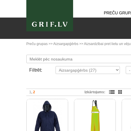
PREČU GRUP
Preču grupas
>>
Aizsargapģērbs
>>
Aizsardzībai pret lietu un vēju
Filtrēt:
1
2
Izkārtojums: