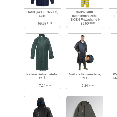
Lietus jaka BORNEO,
Darba lietus
L
t.zila
puskombinezons
R
SIOEN Flexothane®
6623 Hi-Vis
55,95
36,50
EUR
EUR
Neilona lietusmētelis,
Neilona lietusmētelis,
P/
zaļš
zils
66
7,24
7,24
EUR
EUR