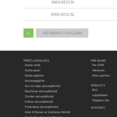
0404-0212.M
0404-0212.XL
<
PREČU KATALOGS
PAR MUMS
Darba cimdi
Par GRIF
Darba apavi
Vakances
Darba apģērbs
Mūsu partneri
Aizsargapģērbs
ATBALSTS
Acu un sejas aizsarglīdzekļi
BUJ
Elpošanas aizsarglīdzekļi
Lejupielādes
Dzirdes aizsarglīdzekļi
Piegādes info
Galvas aizsarglīdzekļi
Pretkritiena aizsarglīdzekļi
KONTAKTI
Ādas tīrīšanas un kopšanas līdzekļi