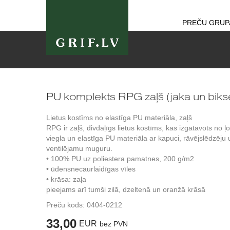
PREČU GRUP
PU komplekts RPG zaļš (jaka un biks
Lietus kostīms no elastīga PU materiāla, zaļš
RPG ir zaļš, divdaļīgs lietus kostīms, kas izgatavots no ļo
viegla un elastīga PU materiāla ar kapuci, rāvējslēdzēju 
ventilējamu muguru.
• 100% PU uz poliestera pamatnes, 200 g/m2
• ūdensnecaurlaidīgas vīles
• krāsa: zaļa
pieejams arī tumši zilā, dzeltenā un oranžā krāsā
Preču kods:
0404-0212
33,00
EUR
bez PVN