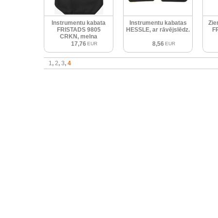
Instrumentu kabata
Instrumentu kabatas
Zie
FRISTADS 9805
HESSLE, ar rāvējslēdz.
F
CRKN, melna
17,76
8,56
EUR
EUR
1
2
3
4