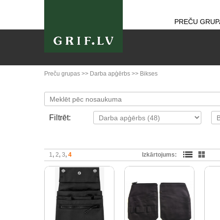
PREČU GRUP
Preču grupas
>>
Darba apģērbs
>>
Bikses
Filtrēt:
1
2
3
4
Izkārtojums: