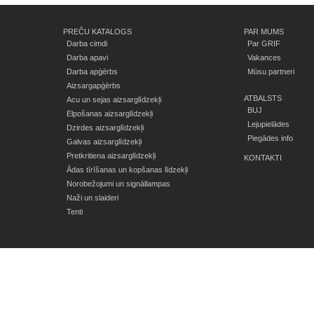
PREČU KATALOGS
PAR MUMS
Darba cimdi
Par GRIF
Darba apavi
Vakances
Darba apģērbs
Mūsu partneri
Aizsargapģērbs
ATBALSTS
Acu un sejas aizsarglīdzekļi
BUJ
Elpošanas aizsarglīdzekļi
Lejupielādes
Dzirdes aizsarglīdzekļi
Piegādes info
Galvas aizsarglīdzekļi
Pretkritiena aizsarglīdzekļi
KONTAKTI
Ādas tīrīšanas un kopšanas līdzekļi
Norobežojumi un signāllampas
Naži un slaideri
Tenti