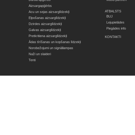
Aizsargapģērbs
ATBALSTS
Acu un sejas aizsarglīdzekļi
BUJ
Elpošanas aizsarglīdzekļi
Lejupielādes
Dzirdes aizsarglīdzekļi
Piegādes info
Galvas aizsarglīdzekļi
Pretkritiena aizsarglīdzekļi
KONTAKTI
Ādas tīrīšanas un kopšanas līdzekļi
Norobežojumi un signāllampas
Naži un slaideri
Tenti