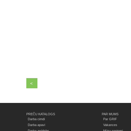
<
PREČU KATALOGS
PAR MUMS
Darba cimdi
Par GRIF
Darba apavi
Vakances
Darba apģērbs
Mūsu partneri