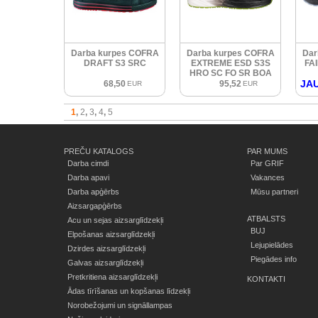
Darba kurpes COFRA
Darba kurpes COFRA
Dar
DRAFT S3 SRC
EXTREME ESD S3S
FA
HRO SC FO SR BOA
JA
68,50
95,52
EUR
EUR
1
2
3
4
5
PREČU KATALOGS
PAR MUMS
Darba cimdi
Par GRIF
Darba apavi
Vakances
Darba apģērbs
Mūsu partneri
Aizsargapģērbs
ATBALSTS
Acu un sejas aizsarglīdzekļi
BUJ
Elpošanas aizsarglīdzekļi
Lejupielādes
Dzirdes aizsarglīdzekļi
Piegādes info
Galvas aizsarglīdzekļi
Pretkritiena aizsarglīdzekļi
KONTAKTI
Ādas tīrīšanas un kopšanas līdzekļi
Norobežojumi un signāllampas