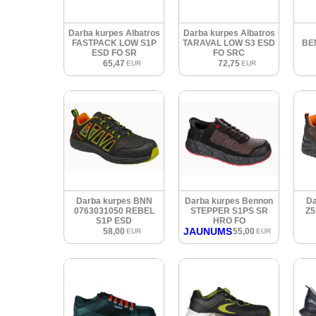
Darba kurpes Albatros
Darba kurpes Albatros
FASTPACK LOW S1P
TARAVAL LOW S3 ESD
BE
ESD FO SR
FO SRC
65,47
72,75
EUR
EUR
Darba kurpes BNN
Darba kurpes Bennon
Da
0763031050 REBEL
STEPPER S1PS SR
Z5
S1P ESD
HRO FO
JAUNUMS
58,00
55,00
EUR
EUR