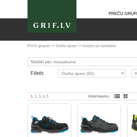
PREČU GRUP
Preču grupas
>>
Darba apavi
>>
Kurpes un sandales
Filtrēt:
1
2
3
4
5
Izkārtojums: