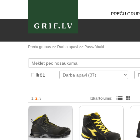
PREČU GRUP
Preču grupas
>>
Darba apavi
>>
Pusszābaki
Filtrēt:
1
2
3
Izkārtojums: