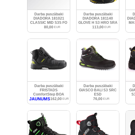
Darba puszābaki
Darba puszābaki
D
DIADORA 181021
DIADORA 181140
DIA
CLASSIC MID S3S FO
GLOVE H S3 HRO SRA
MA
SC LG SR
H
80,00
113,00
EUR
EUR
Darba puszābaki
Darba puszābaki
D
FRISTADS
GIASCO BALI S3 SRC
GI
ComfortStep BOA
ESD
S
JAUNUMS
162,00
76,00
EUR
EUR