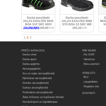
Darba puszābaki
Darba puszābaki
D
JALAS EXALTER 9945
JALAS EXALTER 9988
MOD
BOA S1P SRC HRO
GTX BOA S3 SRC WR
S
JAUNUMS
HRO
189,90
205,30
EUR
EUR
1
2
3
PREČU KATALOGS
PAR MUMS
Darba cimdi
Par GRIF
Darba apavi
Vakances
Darba apģērbs
Mūsu partneri
Aizsargapģērbs
ATBALSTS
Acu un sejas aizsarglīdzekļi
BUJ
Elpošanas aizsarglīdzekļi
Lejupielādes
Dzirdes aizsarglīdzekļi
Piegādes info
Galvas aizsarglīdzekļi
Pretkritiena aizsarglīdzekļi
KONTAKTI
Ādas tīrīšanas un kopšanas līdzekļi
Norobežojumi un signāllampas