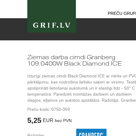
PREČU GRUP
Ziemas darba cimdi Granberg
109.0400W Black Diamond ICE
Izturīgi ziemas cimdi Black Diamond ICE ar nitrila un PV
pārklājumu, kas nodrošina lielisku saķeri ar virsmu. Testē
apstiprināti lietošanai aukstumā un ir elastīgi līdz - 50° C
temperatūrā. Paredzēti montāžas darbiem un darbiem
slapjos, eļļainos un aukstos apstākļos. Ražotājs: Granbe
Preču kods:
0750-059
5,25
EUR
bez PVN
Ražotājs: