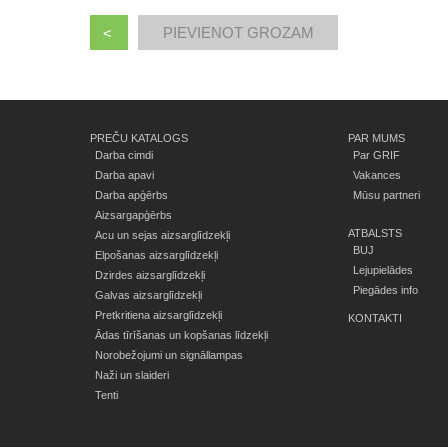
<
PREČU KATALOGS
PAR MUMS
Darba cimdi
Par GRIF
Darba apavi
Vakances
Darba apģērbs
Mūsu partneri
Aizsargapģērbs
ATBALSTS
Acu un sejas aizsarglīdzekļi
BUJ
Elpošanas aizsarglīdzekļi
Lejupielādes
Dzirdes aizsarglīdzekļi
Piegādes info
Galvas aizsarglīdzekļi
Pretkritiena aizsarglīdzekļi
KONTAKTI
Ādas tīrīšanas un kopšanas līdzekļi
Norobežojumi un signāllampas
Naži un slaideri
Tenti