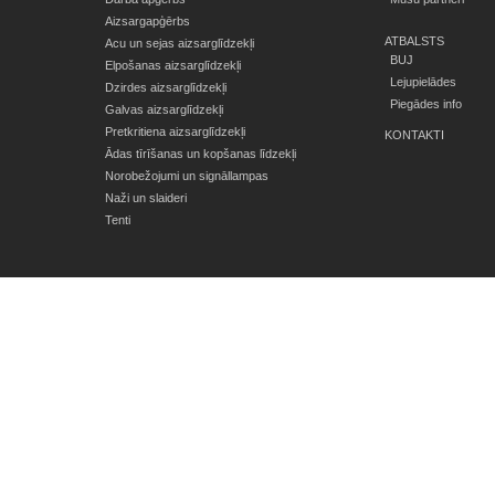
Aizsargapģērbs
ATBALSTS
Acu un sejas aizsarglīdzekļi
BUJ
Elpošanas aizsarglīdzekļi
Lejupielādes
Dzirdes aizsarglīdzekļi
Piegādes info
Galvas aizsarglīdzekļi
Pretkritiena aizsarglīdzekļi
KONTAKTI
Ādas tīrīšanas un kopšanas līdzekļi
Norobežojumi un signāllampas
Naži un slaideri
Tenti