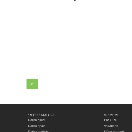
<
PREČU KATALOGS
PAR MUMS
Darba cimdi
Par GRIF
Darba apavi
Vakances
Darba apģērbs
Mūsu partneri