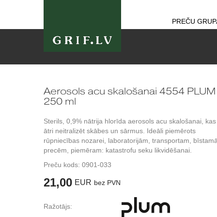
PREČU GRUP
Aerosols acu skalošanai 4554 PLUM
250 ml
Sterils, 0,9% nātrija hlorīda aerosols acu skalošanai, kas
ātri neitralizēt skābes un sārmus. Ideāli piemērots
rūpniecības nozarei, laboratorijām, transportam, bīsta
precēm, piemēram: katastrofu seku likvidēšanai.
Preču kods:
0901-033
21,00
EUR
bez PVN
Ražotājs: