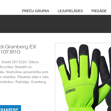
PREČU GRUPAS
LEJUPIELĀDES
PIEGĀDE
di Granberg EX
107.8110
 Shield 107.8110. Ūdens
MicroSkin Shield® un
la. Nodrošina aizsardzību pret
elastība. Plaukstu daļa ir silta,
membrānu. Ražotājs: Granberg