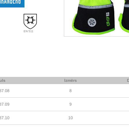
EN 511
uls
Izmērs
87.08
8
87.09
9
87.10
10