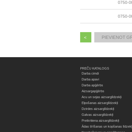
0750-0
0750-0
<
PREČU KATALOGS
Darba cimdi
Darba apavi
Darba apģērbs
Aizsargapģērbs
Acu un sejas aizsarglīdzekļi
Elpošanas aizsarglīdzekļi
Dzirdes aizsarglīdzekļi
Galvas aizsarglīdzekļi
Pretkritiena aizsarglīdzekļi
Ādas tīrīšanas un kopšanas līdzekļ