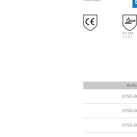
EN 388
1 1 2 1
Artik
0750-0
0750-0
0750-0