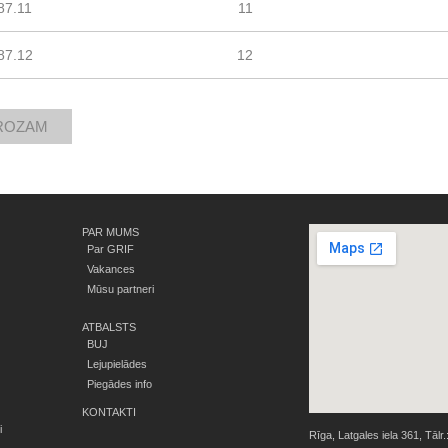
87.11
11
87.12
12
PAR MUMS
Par GRIF
Vakances
Mūsu partneri
ATBALSTS
BUJ
Lejupielādes
Piegādes info
KONTAKTI
i
Rīga, Latgales iela 361, Tālr.