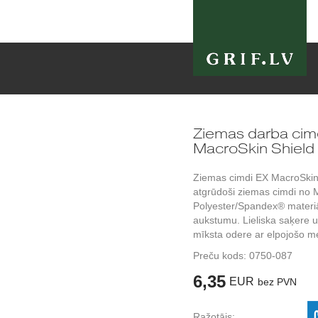
Ziemas darba cim
MacroSkin Shield 
Ziemas cimdi EX MacroSkin
atgrūdoši ziemas cimdi no 
Polyester/Spandex® materiā
aukstumu. Lieliska saķere un 
mīksta odere ar elpojošo 
Preču kods:
0750-087
6,35
EUR
bez PVN
Ražotājs: