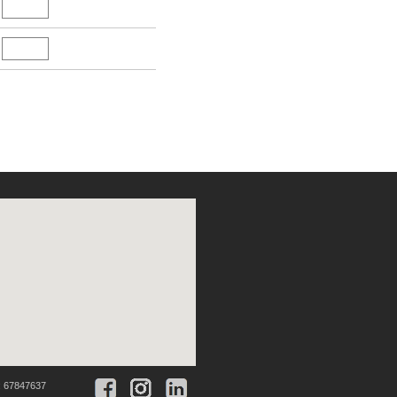
:
67847637