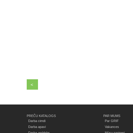
<
PREČU KATALOGS
PAR MUMS
Darba cimdi
Par GRIF
Darba apavi
Vakances
Darba apģērbs
Mūsu partneri