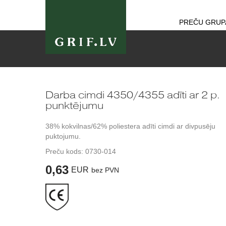
PREČU GRUP
Darba cimdi 4350/4355 adīti ar 2 p.
punktējumu
38% kokvilnas/62% poliestera adīti cimdi ar divpusēju
puktojumu.
Preču kods:
0730-014
0,63
EUR
bez PVN