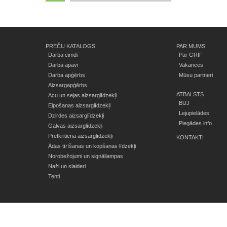
PREČU KATALOGS
PAR MUMS
Darba cimdi
Par GRIF
Darba apavi
Vakances
Darba apģērbs
Mūsu partneri
Aizsargapģērbs
ATBALSTS
Acu un sejas aizsarglīdzekļi
BUJ
Elpošanas aizsarglīdzekļi
Lejupielādes
Dzirdes aizsarglīdzekļi
Piegādes info
Galvas aizsarglīdzekļi
Pretkritiena aizsarglīdzekļi
KONTAKTI
Ādas tīrīšanas un kopšanas līdzekļi
Norobežojumi un signāllampas
Naži un slaideri
Tenti