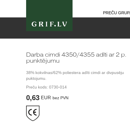
PREČU GRUP
Darba cimdi 4350/4355 adīti ar 2 p.
punktējumu
38% kokvilnas/62% poliestera adīti cimdi ar divpusēju
puktojumu.
Preču kods:
0730-014
0,63
EUR
bez PVN