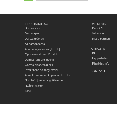
PREČU KATALOGS
PAR MUMS
Darba cimdi
Par GRIF
Darba apavi
Vakances
Darba apģērbs
Mūsu partneri
Aizsargapģērbs
ATBALSTS
Acu un sejas aizsarglīdzekļi
BUJ
Elpošanas aizsarglīdzekļi
Lejupielādes
Dzirdes aizsarglīdzekļi
Piegādes info
Galvas aizsarglīdzekļi
Pretkritiena aizsarglīdzekļi
KONTAKTI
Ādas tīrīšanas un kopšanas līdzekļi
Norobežojumi un signāllampas
Naži un slaideri
Tenti