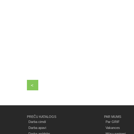
<
PREČU KATALOGS
PAR MUMS
Darba cimdi
Par GRIF
Darba apavi
Vakances
Darba apģērbs
Mūsu partneri