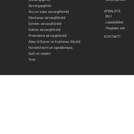
Aizsargapģērbs
ATBALSTS
Acu un sejas aizsarglīdzekļi
BUJ
Elpošanas aizsarglīdzekļi
Lejupielādes
Dzirdes aizsarglīdzekļi
Piegādes info
Galvas aizsarglīdzekļi
Pretkritiena aizsarglīdzekļi
KONTAKTI
Ādas tīrīšanas un kopšanas līdzekļi
Norobežojumi un signāllampas
Naži un slaideri
Tenti