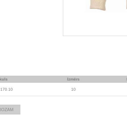
ikuls
Izmērs
0170.10
10