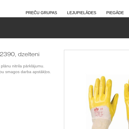
PREČU GRUPAS
LEJUPIELĀDES
PIEGĀDE
2390, dzelteni
plānu nitrila pārklājumu.
rību smagos darba apstākļos.