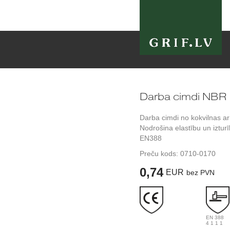
Darba cimdi NBR 
Darba cimdi no kokvilnas ar 
Nodrošina elastību un iztu
EN388
Preču kods:
0710-0170
0,74
EUR
bez PVN
EN 388
4 1 1 1