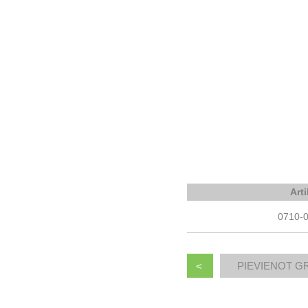
Art
0710-
<