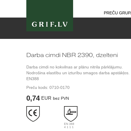
PREČU GRUP
Darba cimdi NBR 2390, dzelteni
Darba cimdi no kokvilnas ar plānu nitrila pārklājumu.
Nodrošina elastību un izturību smagos darba apstākļos.
EN388
Preču kods:
0710-0170
0,74
EUR
bez PVN
EN 388
4 1 1 1