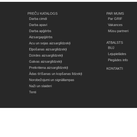
PREČU KATALOGS
PAR MUMS
Darba cimdi
Par GRIF
Darba apavi
Vakances
Darba apģērbs
Mūsu partneri
Aizsargapģērbs
ATBALSTS
Acu un sejas aizsarglīdzekļi
BUJ
Elpošanas aizsarglīdzekļi
Lejupielādes
Dzirdes aizsarglīdzekļi
Piegādes info
Galvas aizsarglīdzekļi
Pretkritiena aizsarglīdzekļi
KONTAKTI
Ādas tīrīšanas un kopšanas līdzekļi
Norobežojumi un signāllampas
Naži un slaideri
Tenti