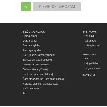
<
PREČU KATALOGS
PAR MUMS
Darba cimdi
Par GRIF
Darba apavi
Vakances
Darba apģērbs
Mūsu partneri
Aizsargapģērbs
ATBALSTS
Acu un sejas aizsarglīdzekļi
BUJ
Elpošanas aizsarglīdzekļi
Lejupielādes
Dzirdes aizsarglīdzekļi
Piegādes info
Galvas aizsarglīdzekļi
Pretkritiena aizsarglīdzekļi
KONTAKTI
Ādas tīrīšanas un kopšanas līdzekļi
Norobežojumi un signāllampas
Naži un slaideri
Tenti