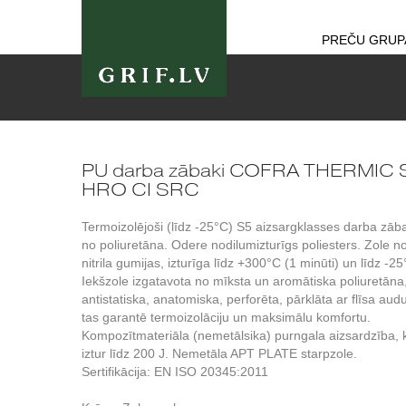
PREČU GRUP
PU darba zābaki COFRA THERMIC 
HRO CI SRC
Termoizolējoši (līdz -25°C) S5 aizsargklasses darba zāb
no poliuretāna. Odere nodilumizturīgs poliesters. Zole n
nitrila gumijas, izturīga līdz +300°C (1 minūti) un līdz -25
Iekšzole izgatavota no mīksta un aromātiska poliuretāna
antistatiska, anatomiska, perforēta, pārklāta ar flīsa au
tas garantē termoizolāciju un maksimālu komfortu.
Kompozītmateriāla (nemetālsika) purngala aizsardzība, 
iztur līdz 200 J. Nemetāla APT PLATE starpzole.
Sertifikācija: EN ISO 20345:2011