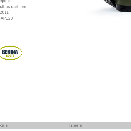
ējami.
ecības darbiem.
:2011
0AP123
ikuls
Izmērs