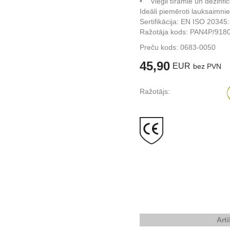
• Viegli tīrāmie un dezinfic
Ideāli piemēroti lauksaimni
Sertifikācija: EN ISO 20345
Ražotāja kods: PAN4P/918
Preču kods:
0683-0050
45,90
EUR
bez PVN
Ražotājs:
Art