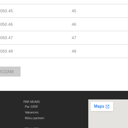
0050.45
45
0050.46
46
0050.47
47
0050.48
48
PAR MUMS
Par GRIF
Vakances
Mūsu partneri