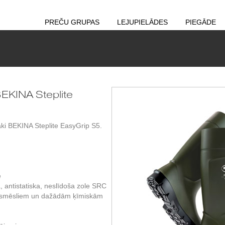
PREČU GRUPAS
LEJUPIELĀDES
PIEGĀDE
BEKINA Steplite
aki BEKINA Steplite EasyGrip S5.
e
, antistatiska, neslīdoša zole SRC
kūtsmēsliem un dažādām ķīmiskām