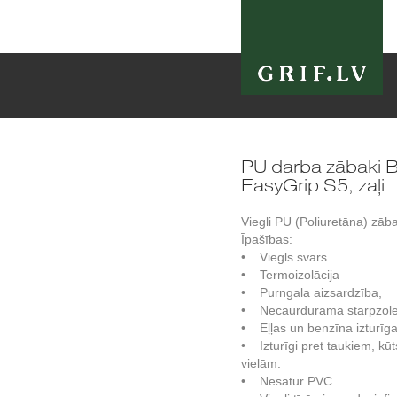
PU darba zābaki 
EasyGrip S5, zaļi
Viegli PU (Poliuretāna) zāb
Īpašības:
• Viegls svars
• Termoizolācija
• Purngala aizsardzība,
• Necaurdurama starpzol
• Eļļas un benzīna izturīga
• Izturīgi pret taukiem, 
vielām.
• Nesatur PVC.