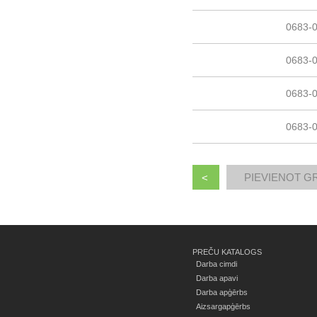
0683-
0683-
0683-
0683-
<
PREČU KATALOGS
Darba cimdi
Darba apavi
Darba apģērbs
Aizsargapģērbs