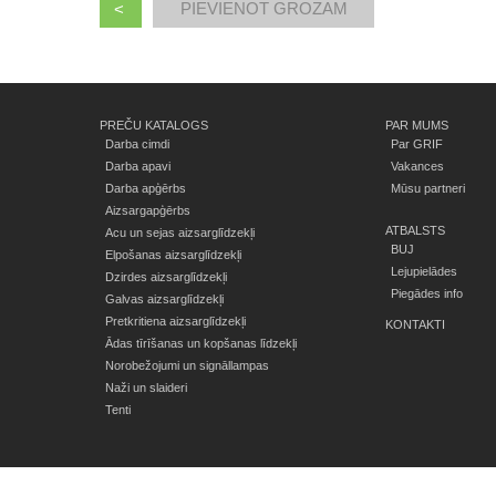
<
PREČU KATALOGS
PAR MUMS
Darba cimdi
Par GRIF
Darba apavi
Vakances
Darba apģērbs
Mūsu partneri
Aizsargapģērbs
ATBALSTS
Acu un sejas aizsarglīdzekļi
BUJ
Elpošanas aizsarglīdzekļi
Lejupielādes
Dzirdes aizsarglīdzekļi
Piegādes info
Galvas aizsarglīdzekļi
Pretkritiena aizsarglīdzekļi
KONTAKTI
Ādas tīrīšanas un kopšanas līdzekļi
Norobežojumi un signāllampas
Naži un slaideri
Tenti