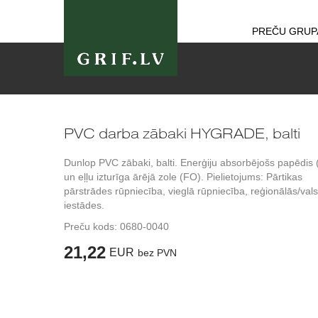
PREČU GRUP
PVC darba zābaki HYGRADE, balti
Dunlop PVC zābaki, balti. Enerģiju absorbējošs papēdis 
un eļļu izturīga ārējā zole (FO). Pielietojums: Pārtikas
pārstrādes rūpniecība, vieglā rūpniecība, reģionālās/vals
iestādes.
Preču kods:
0680-0040
21,22
EUR
bez PVN