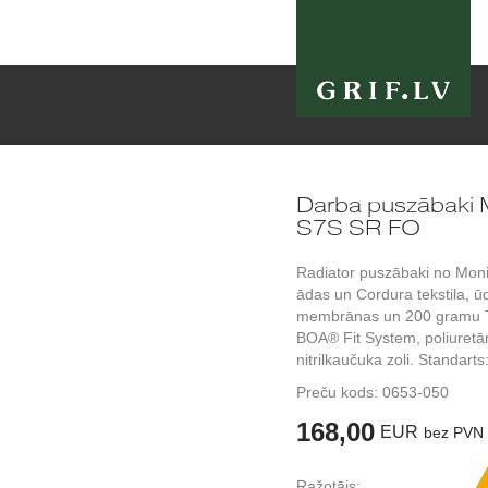
Darba puszābak
S7S SR FO
Radiator puszābaki no Monit
ādas un Cordura tekstila, ū
membrānas un 200 gramu Th
BOA® Fit System, poliuretān
nitrilkaučuka zoli. Standar
Preču kods:
0653-050
168,00
EUR
bez PVN
Ražotājs: