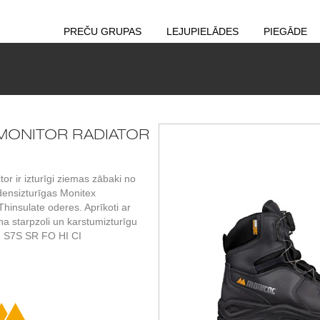
PREČU GRUPAS
LEJUPIELĀDES
PIEGĀDE
i MONITOR RADIATOR
or ir izturīgi ziemas zābaki no
densizturīgas Monitex
insulate oderes. Aprīkoti ar
a starpzoli un karstumizturīgu
ts: S7S SR FO HI CI