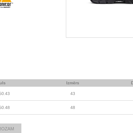
uls
Izmērs
50.43
43
50.48
48