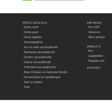
PREČU KATALOGS
PAR MUMS
Darba cimdi
Par GRIF
Darba apavi
Vakances
Darba apģērbs
Mūsu partneri
Aizsargapģērbs
ATBALSTS
Acu un sejas aizsarglīdzekļi
BUJ
Elpošanas aizsarglīdzekļi
Lejupielādes
Dzirdes aizsarglīdzekļi
Piegādes info
Galvas aizsarglīdzekļi
Pretkritiena aizsarglīdzekļi
KONTAKTI
Ādas tīrīšanas un kopšanas līdzekļi
Norobežojumi un signāllampas
Naži un slaideri
Tenti