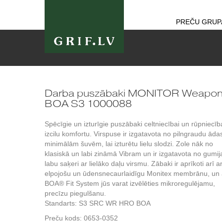
PREČU GRUP
Darba puszābaki MONITOR Weapo
BOA S3 1000088
Spēcīgie un izturīgie puszābaki celtniecībai un rūpniecīb
izcilu komfortu. Virspuse ir izgatavota no pilngraudu āda
minimālām šuvēm, lai izturētu lielu slodzi. Zole nāk no
klasiskā un labi zināmā Vibram un ir izgatavota no gumij
labu saķeri ar lielāko daļu virsmu. Zābaki ir aprīkoti arī a
elpojošu un ūdensnecaurlaidīgu Monitex membrānu, un 
BOA® Fit System jūs varat izvēlēties mikroregulējamu,
precīzu piegulšanu.
Standarts: S3 SRC WR HRO BOA
Preču kods:
0653-0352