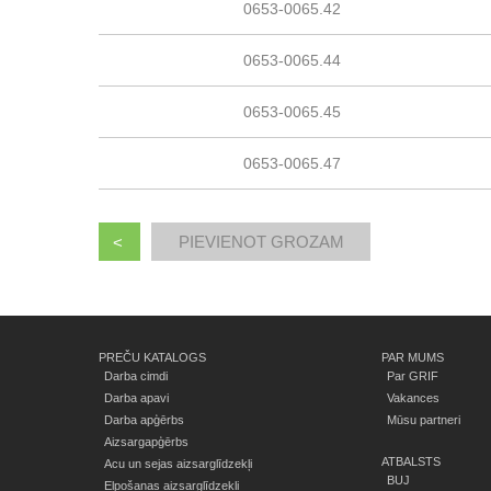
0653-0065.42
0653-0065.44
0653-0065.45
0653-0065.47
<
PREČU KATALOGS
PAR MUMS
Darba cimdi
Par GRIF
Darba apavi
Vakances
Darba apģērbs
Mūsu partneri
Aizsargapģērbs
ATBALSTS
Acu un sejas aizsarglīdzekļi
BUJ
Elpošanas aizsarglīdzekļi