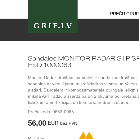
PREČU GRUP
Sandales MONITOR RADAR S1P S
ESD 1000063
Monitor Radar drošības sandales ir sportiskas drošības
sandales ar ventilējamu mikrošķiedras virsmu un Velcro
aizdari. Sandalēm ir kompozītmateriāla purngala ieliktnis
mīksta APT radžu aizsardzība un 2 blīvuma poliuretāna 
lieliskam amortizācijas un komforta nodrošināšanai.
Preču kods:
0653-0065
56,00
EUR
bez PVN
Ražotājs: