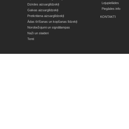
Lejupielādes
Dzirdes aizsarglīdzekļi
Piegādes info
Galvas aizsarglīdzekļi
Pretkritiena aizsarglīdzekļi
KONTAKTI
Ādas tīrīšanas un kopšanas līdzekļi
Norobežojumi un signāllampas
Naži un slaideri
Tenti