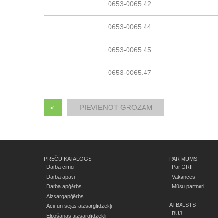
0653-0065.42
0653-0065.44
0653-0065.45
0653-0065.47
<
PREČU KATALOGS
PAR MUMS
Darba cimdi
Par GRIF
Darba apavi
Vakances
Darba apģērbs
Mūsu partneri
Aizsargapģērbs
ATBALSTS
Acu un sejas aizsarglīdzekļi
BUJ
Elpošanas aizsarglīdzekļi