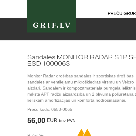
PREČU GRUP
Sandales MONITOR RADAR S1P S
ESD 1000063
Monitor Radar drošības sandales ir sportiskas drošības
sandales ar ventilējamu mikrošķiedras virsmu un Velcro
aizdari. Sandalēm ir kompozītmateriāla purngala ieliktnis
mīksta APT radžu aizsardzība un 2 blīvuma poliuretāna 
lieliskam amortizācijas un komforta nodrošināšanai.
Preču kods:
0653-0065
56,00
EUR
bez PVN
Ražotājs: