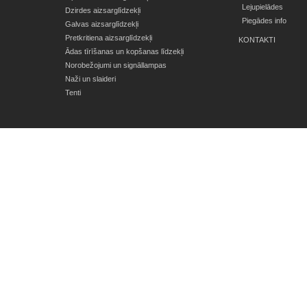
Lejupielādes
Dzirdes aizsarglīdzekļi
Piegādes info
Galvas aizsarglīdzekļi
Pretkritiena aizsarglīdzekļi
KONTAKTI
Ādas tīrīšanas un kopšanas līdzekļi
Norobežojumi un signāllampas
Naži un slaideri
Tenti