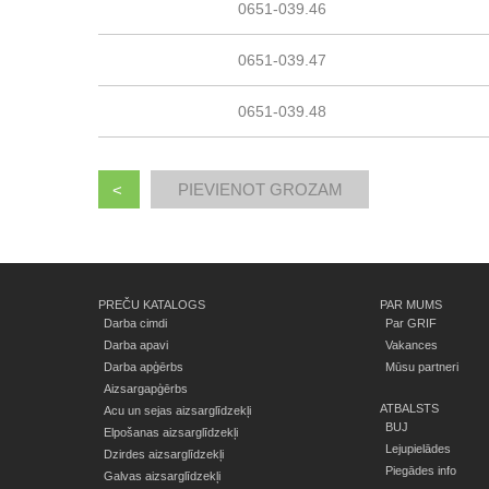
0651-039.46
0651-039.47
0651-039.48
<
PREČU KATALOGS
PAR MUMS
Darba cimdi
Par GRIF
Darba apavi
Vakances
Darba apģērbs
Mūsu partneri
Aizsargapģērbs
ATBALSTS
Acu un sejas aizsarglīdzekļi
BUJ
Elpošanas aizsarglīdzekļi
Lejupielādes
Dzirdes aizsarglīdzekļi
Piegādes info
Galvas aizsarglīdzekļi