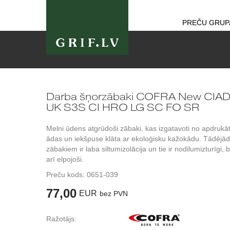
PREČU GRUP
Darba šņorzābaki COFRA New CIA
UK S3S CI HRO LG SC FO SR
Melni ūdens atgrūdoši zābaki, kas izgatavoti no apdrukā
ādas un iekšpuse klāta ar ekoloģisku kažokādu. Tādējād
zābakiem ir laba siltumizolācija un tie ir nodilumizturīgi, 
arī elpojoši.
Preču kods:
0651-039
77,00
EUR
bez PVN
Ražotājs: