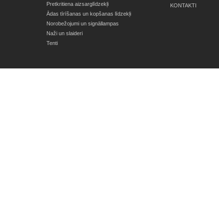
Pretkritiena aizsarglīdzekļi
KONTAKTI
Ādas tīrīšanas un kopšanas līdzekļi
Norobežojumi un signāllampas
Naži un slaideri
Tenti